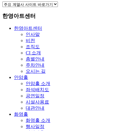
한영아트센터
한영아트센터
인사말
비전
조직도
CI 소개
층별안내
주차안내
오시는 길
안암홀
안암홀 소개
좌석배치도
공연일정
시설사용료
대관안내
화영홀
화영홀 소개
행사일정