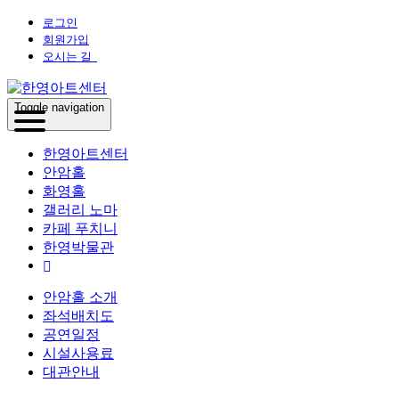
로그인
회원가입
오시는 길
Toggle navigation
한영아트센터
안암홀
화영홀
갤러리 노마
카페 푸치니
한영박물관
안암홀 소개
좌석배치도
공연일정
시설사용료
대관안내