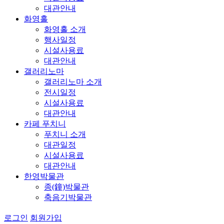
대관안내
화영홀
화영홀 소개
행사일정
시설사용료
대관안내
갤러리노마
갤러리노마 소개
전시일정
시설사용료
대관안내
카페 푸치니
푸치니 소개
대관일정
시설사용료
대관안내
한영박물관
종(鐘)박물관
축음기박물관
로그인
회원가입