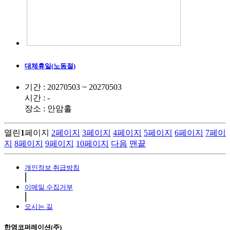
대체휴일(노동절)
기간 : 20270503 ~ 20270503
시간 : -
장소 : 안암홀
열린
1
페이지
2
페이지
3
페이지
4
페이지
5
페이지
6
페이지
7
페이
지
8
페이지
9
페이지
10
페이지
다음
맨끝
개인정보 취급방침
⎜
이메일 수집거부
⎜
오시는 길
한영코퍼레이션(주)