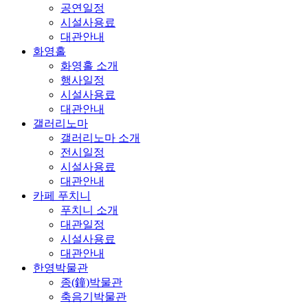
공연일정
시설사용료
대관안내
화영홀
화영홀 소개
행사일정
시설사용료
대관안내
갤러리노마
갤러리노마 소개
전시일정
시설사용료
대관안내
카페 푸치니
푸치니 소개
대관일정
시설사용료
대관안내
한영박물관
종(鐘)박물관
축음기박물관