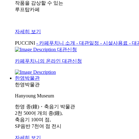
작품을 감상할 수 있는
루프탑카페
자세히 보기
PUCCINI
- 카페푸치니 소개
- 대관일정
- 시설사용료
- 
대관신청
카페푸치니의 온라인 대관신청
한영박물관
한영박물관
Hanyoung Museum
한영 종(鐘)・축음기 박물관
2천 500여 개의 종(鐘),
축음기 100여 점,
SP음반 7천여 점 전시
자세히 보기