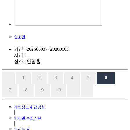
인소연
기간 : 20260603 ~ 20260603
시간 : -
장소 : 안암홀
1
2
3
4
5
6
7
8
9
10
개인정보 취급방침
⎜
이메일 수집거부
⎜
오시는 길