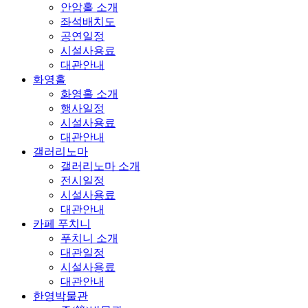
안암홀 소개
좌석배치도
공연일정
시설사용료
대관안내
화영홀
화영홀 소개
행사일정
시설사용료
대관안내
갤러리노마
갤러리노마 소개
전시일정
시설사용료
대관안내
카페 푸치니
푸치니 소개
대관일정
시설사용료
대관안내
한영박물관