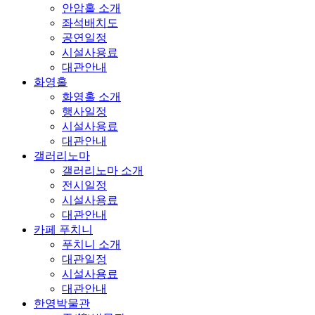
안암홀 소개
좌석배치도
공연일정
시설사용료
대관안내
화영홀
화영홀 소개
행사일정
시설사용료
대관안내
갤러리노마
갤러리노마 소개
전시일정
시설사용료
대관안내
카페 푸치니
푸치니 소개
대관일정
시설사용료
대관안내
한영박물관