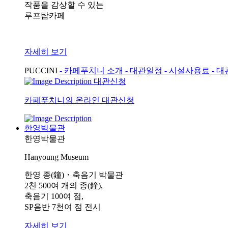
작품을 감상할 수 있는
루프탑카페
자세히 보기
PUCCINI
- 카페푸치니 소개
- 대관일정
- 시설사용료
- 
대관신청
카페푸치니의 온라인 대관신청
한영박물관
한영박물관
Hanyoung Museum
한영 종(鐘)・축음기 박물관
2천 500여 개의 종(鐘),
축음기 100여 점,
SP음반 7천여 점 전시
자세히 보기