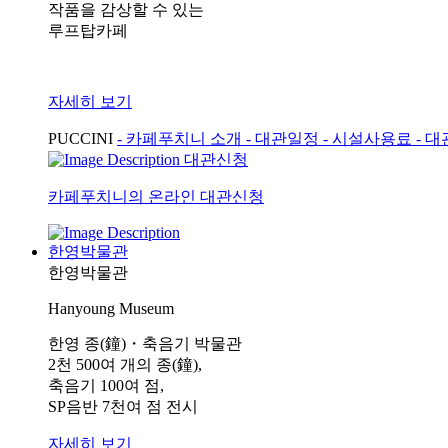
작품을 감상할 수 있는
루프탑카페
자세히 보기
PUCCINI
- 카페푸치니 소개
- 대관일정
- 시설사용료
- 
대관신청
카페푸치니의 온라인 대관신청
한영박물관
한영박물관
Hanyoung Museum
한영 종(鐘)・축음기 박물관
2천 500여 개의 종(鐘),
축음기 100여 점,
SP음반 7천여 점 전시
자세히 보기