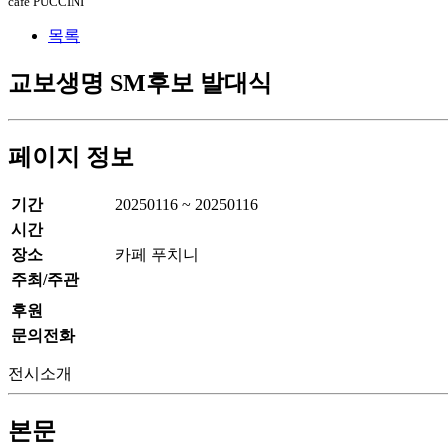
cafe PUCCINI
목록
교보생명 SM후보 발대식
페이지 정보
기간
20250116 ~ 20250116
시간
장소
카페 푸치니
주최/주관
후원
문의전화
전시소개
본문