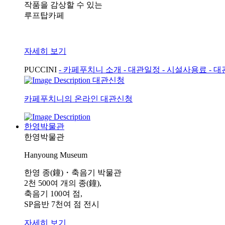
작품을 감상할 수 있는
루프탑카페
자세히 보기
PUCCINI
- 카페푸치니 소개
- 대관일정
- 시설사용료
- 
대관신청
카페푸치니의 온라인 대관신청
한영박물관
한영박물관
Hanyoung Museum
한영 종(鐘)・축음기 박물관
2천 500여 개의 종(鐘),
축음기 100여 점,
SP음반 7천여 점 전시
자세히 보기