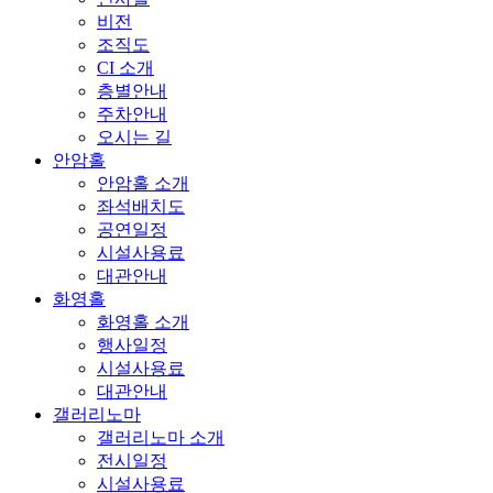
비전
조직도
CI 소개
층별안내
주차안내
오시는 길
안암홀
안암홀 소개
좌석배치도
공연일정
시설사용료
대관안내
화영홀
화영홀 소개
행사일정
시설사용료
대관안내
갤러리노마
갤러리노마 소개
전시일정
시설사용료